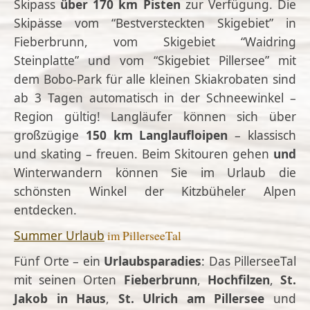
Skipass
über 170 km Pisten
zur Verfügung. Die
Skipässe vom “Bestversteckten Skigebiet” in
Fieberbrunn, vom Skigebiet “Waidring
Steinplatte” und vom “Skigebiet Pillersee” mit
dem Bobo-Park für alle kleinen Skiakrobaten sind
ab 3 Tagen automatisch in der Schneewinkel –
Region gültig! Langläufer können sich über
großzügige
150 km Langlaufloipen
– klassisch
und skating – freuen. Beim
Skitouren gehen
und
Winterwandern
können Sie im Urlaub die
schönsten Winkel der Kitzbüheler Alpen
entdecken.
Summer Urlaub
im PillerseeTal
Fünf Orte – ein
Urlaubsparadies
: Das PillerseeTal
mit seinen Orten
Fieberbrunn
,
Hochfilzen
,
St.
Jakob in Haus
,
St.
Ulrich am Pillersee
und