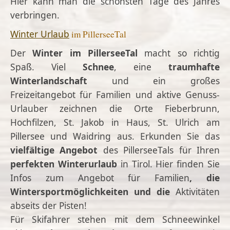
Hier kann man die schönsten Tage des Jahres
verbringen.
Winter Urlaub
im PillerseeTal
Der
Winter im PillerseeTal
macht so richtig
Spaß. Viel
Schnee
, eine
traumhafte
Winterlandschaft
und ein
großes
Freizeitangebot
für
Familien und aktive Genuss-
Urlauber zeichnen die Orte Fieberbrunn,
Hochfilzen, St. Jakob in Haus, St. Ulrich am
Pillersee und Waidring aus. Erkunden Sie das
vielfältige Angebot
des PillerseeTals für Ihren
perfekten Winterurlaub
in Tirol. Hier finden Sie
Infos zum Angebot
für
Familien
, die
Wintersportmöglichkeiten und die
Aktivitäten
abseits der Pisten
!
Für Skifahrer stehen mit dem
Schneewinkel